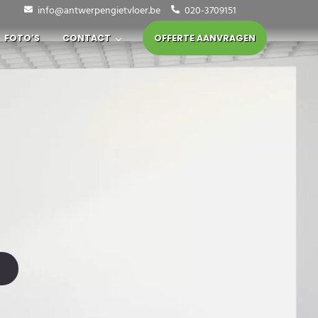
info@antwerpengietvloer.be
020-3709151
ating specialist van Antwerpen
FOTO’S
CONTACT
OFFERTE AANVRAGEN